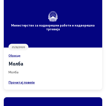
Странски државјани
Колку сте задоволни од конзуларните услуги
Министерство за надворешни работи и надворешна
трговија
Односи со јавност
Новости
23/11/2020
Обрасци
Соопштенија
Молба
Прес-конференции
Молба
Интервјуа
Прочитај повеќе
Публикации
Акредитации