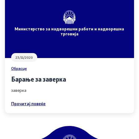
Договори, резолуции и мерки
Министерство за надворешни работи и надворешна
трговија
Меѓународни договори
Рестриктивни мерки
23/11/2020
Патот до Преспа
Обрасци
Барање за заверка
COVID-19 Протоколи
заверка
Kонтрола за извоз на стоки и технологии со двојна
Прочитај повеќе
употреба
Информации од јавен карактер