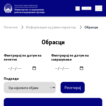
Република Северна Македонија
MK
Министерство
Министерство за надворешни
работи и надворешна трговија
За министерството
Почетна
Информации од јавен карактер
Обрасци
Министер
Обрасци
Заменик министер
Филтрирај по датум на
Филтрирај по датум на
Државен секретар
почеток
завршување
Внатрешна организација
Подреди
Теми
Ресетирај
ЕУ Членство