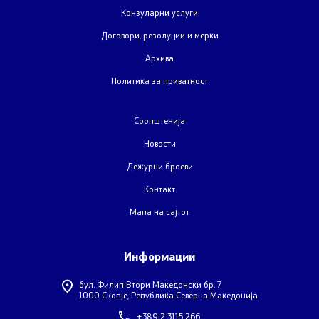
Обрасци
Конзуларни услуги
Договори, резолуции и мерки
Контакт
Архива
Политика за приватност
Контакт
Соопштенија
Дежурни броеви
Новости
Социјални Медиуми
Дежурни броеви
Контакт
Анкета - Дијаспора
Мапа на сајтот
ЧПП - Често поставувани прашања
Информации
Изјава за пристапност
бул. Филип Втори Македонски бр. 7
1000 Скопје, Република Северна Македонија
+389 2 3115 266