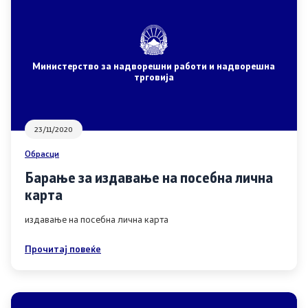
НАТО Членство
Економска дипломатија
Министерство за надворешни работи и надворешна
Регионални иницијативи
трговија
Мултилатерални односи
23/11/2020
Прашањето за името
Обрасци
Барање за издавање на посебна лична
Посети ја Северна Македонија
карта
Европски систем за влез и излез и патни одобренија
издавање на посебна лична карта
Прочитај повеќе
Конзуларни услуги
Македонски државјани