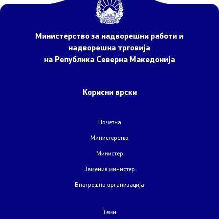
Закони
Слободен пристап до информации од јавен карактер
Министерство за надворешни работи и
надворешна трговија
Стратешки документи
на Република Северна Македонија
Буџет
Корисни врски
Јавни набавки
Почетна
Јавни огласи
Министерство
Завршени јавни огласи
Министер
Заменик министер
Конкурси
Внатрешна организација
Завршени конкурси
Теми