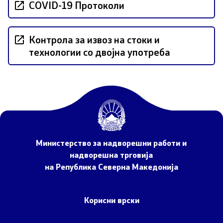
COVID-19 Протоколи
НАТО Членство
Економска дипломатија
Kонтрола за извоз на стоки и
технологии со двојна употреба
Регионални иницијативи
Мултилатерални односи
Прашањето за името
Посети ја Северна Македонија
Министерство за надворешни работи и
Европски систем за влез и излез и патни одобренија
надворешна трговија
на Република Северна Македонија
Конзуларни услуги
Корисни врски
Македонски државјани