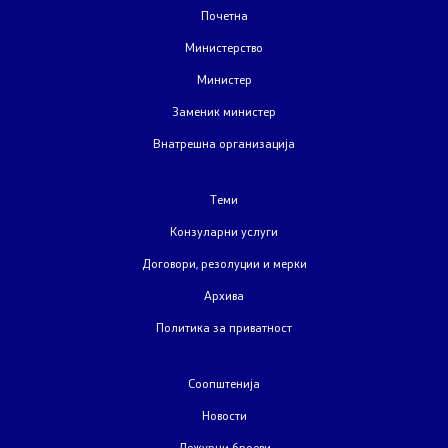
Почетна
Странски државјани
Министерство
Колку сте задоволни од конзуларните услуги
Министер
Заменик министер
Внатрешна организација
Односи со јавност
Новости
Теми
Конзуларни услуги
Соопштенија
Договори, резолуции и мерки
Прес-конференции
Архива
Политика за приватност
Интервјуа
Соопштенија
Публикации
Новости
Акредитации
Дежурни броеви