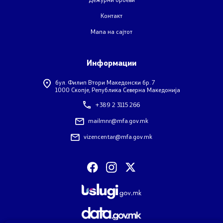
Контакт
Мапа на сајтот
Договори, резолуции и мерки
Меѓународни договори
Информации
Рестриктивни мерки
бул. Филип Втори Македонски бр. 7
1000 Скопје, Република Северна Македонија
+389 2 3115 266
Патот до Преспа
mailmnr@mfa.gov.mk
COVID-19 Протоколи
vizencentar@mfa.gov.mk
Kонтрола за извоз на стоки и технологии со двојна
употреба
Информации од јавен карактер