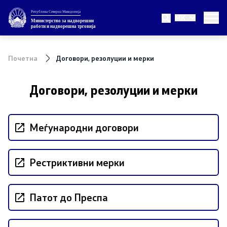
Република Северна Македонија
MK
Министерство
Министерство за надворешни
работи и надворешна трговија
За министерството
Почетна
Договори, резолуции и мерки
Министер
Договори, резолуции и мерки
Заменик министер
Државен секретар
Меѓународни договори
Внатрешна организација
Рестриктивни мерки
Теми
Патот до Преспа
ЕУ Членство