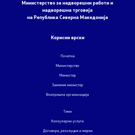
Министерство за надворешни работи и
надворешна трговија
на Република Северна Македонија
Договори, резолуции и мерки
Меѓународни договори
Корисни врски
Рестриктивни мерки
Почетна
Патот до Преспа
Министерство
Министер
COVID-19 Протоколи
Заменик министер
Внатрешна организација
Kонтрола за извоз на стоки и технологии со двојна
употреба
Теми
Конзуларни услуги
Информации од јавен карактер
Договори, резолуции и мерки