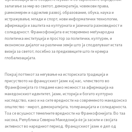
НАТО Членство
залагање за мир во светот, демократија, човекови права,
рамномерен и одржлив развој, образование, обука, наука и
Економска дипломатија
истражување, млади и спорт, нови информатички технологии,
афирмација и заштита на културната и јазичната разновидност и
солидарност. Франкофонијата е истовремено меѓународна
Регионални иницијативи
политичка институција и простор за политички, културен, и
економски дијалог на различни земји што ја споделуваат истата
Мултилатерални односи
визија за светот, посебно за предизвиците што ги креира
глобализацијата.
Прашањето за името
Покрај поттикот за негување на историската традиција и
Посети ја Северна Македонија
присуството на францускиот јазик кај нас, членството во
Франкфонијата го гледаме како можност за афирмација на
Европски систем за влез и излез и патни одобренија
македонскиот идентитет, јазик, историја и богато културно
наследство, како и на сите вредности на современото македонско
општество - мирот, демократијата, толеранцијата и солидарноста.
Конзуларни услуги
Тоа се всушност темелните вредности на Франкофонијата. Во таа
насока, Република Северна Македонија ќе ја засили и својата
Македонски државјани
активност во наредниот период. Францускиот јазик е дел од