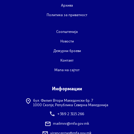
Закони
Архива
Политика за приватност
Слободен пристап до информации од јавен карактер
Соопштенија
Стратешки документи
Новости
Буџет
Дежурни броеви
Контакт
Јавни набавки
Мапа на сајтот
Јавни огласи
Информации
Завршени јавни огласи
бул. Филип Втори Македонски бр. 7
1000 Скопје, Република Северна Македонија
Конкурси
+389 2 3115 266
Завршени конкурси
mailmnr@mfa.gov.mk
vizencentar@mfa.gov.mk