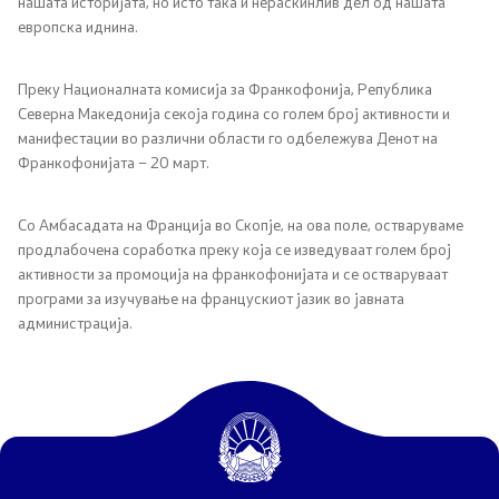
нашата историјата, но исто така и нераскинлив дел од нашата
европска иднина.
Странски државјани
Колку сте задоволни од конзуларните услуги
Преку Националната комисија за Франкофонија, Република
Северна Македонија секоја година со голем број активности и
манифестации во различни области го одбележува Денот на
Односи со јавност
Франкофонијата – 20 март.
Новости
Со Амбасадата на Франција во Скопје, на ова поле, остваруваме
продлабочена соработка преку која се изведуваат голем број
активности за промоција на франкофонијата и се остваруваат
Соопштенија
програми за изучување на францускиот јазик во јавната
администрација.
Прес-конференции
Интервјуа
Публикации
Акредитации