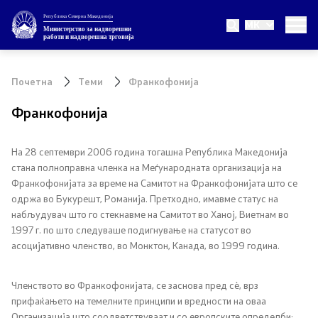
Република Северна Македонија
MK
Министерство
Министерство за надворешни
работи и надворешна трговија
За министерството
Почетна
Теми
Франкофонија
Министер
Франкофонија
Заменик министер
На 28 септември 2006 година тогашна Република Македонија
стана полноправна членка на Меѓународната организација на
Државен секретар
Франкофонијата за време на Самитот на Франкофонијата што се
одржа во Букурешт, Романија. Претходно, имавме статус на
Внатрешна организација
набљудувач што го стекнавме на Самитот во Ханој, Виетнам во
1997 г. по што следуваше подигнување на статусот во
асоцијативно членство, во Монктон, Канада, во 1999 година.
Теми
Членството во Франкофонијата, се заснова пред сè, врз
ЕУ Членство
прифаќањето на темелните принципи и вредности на оваа
Организација што соодветствуваат и со европските определби: