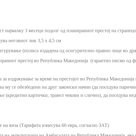
ост најмалку 3 месеци подолг од планираниот престој на странец
ува неговиот лик 3,5 x 4,5 см
гурување (полиса издадена од осигурително правно лице во држ
нираниот престој во Република Македонија (гарантно писмо од ф
 за издржување за време на престојот во Република Македонија и
тва му се обезбедени на друг законски начин (да поседува парич
ње (кредитни картички, травел чекови и слично), да поседува не
ње на виза (Тарифата изнесува 60 евра, согласно ЗАТ)
ата на акредитација на Амбасадата на Република Македонија, ако