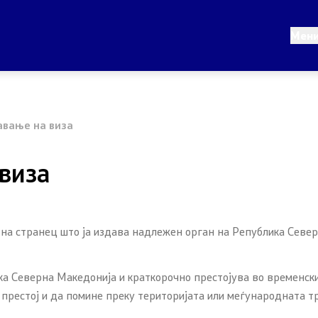
Конзуларни услуги
Мен
во
Македонски државјани
нство
Странски државјани
авање на виза
 дипломатија
Колку сте задоволни од
конзуларните услуги
виза
и иницијативи
рални односи
ит на странец што ја издава надлежен орган на Република Севе
 за името
ика Северна Македонија и краткорочно престојува во временск
 Северна Македонија
престој и да помине преку територијата или меѓународната т
истем за влез и излез и