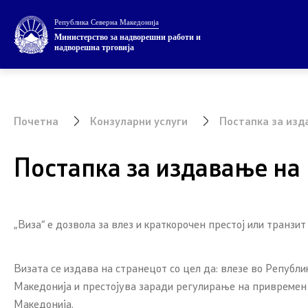
Република Северна Македонија
Министерство
Теми
Министерство за надворешни работи и
надворешна трговија
За министерството
ЕУ Членст
Министер
НАТО Чле
Почетна
Конзуларни услуги
Постапка за изд
Заменик министер
Економска
Постапка за издавање на 
Државен секретар
Регионалн
Внатрешна организација
Мултилате
„Виза“ е дозвола за влез и краткорочен престој или транз
Прашањето
Визата се издава на странецот со цел да: влезе во Републ
Посети ја
Македонија и престојува заради регулирање на привремен 
Македонија.
Европски с