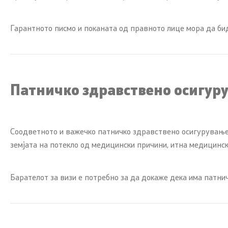
Гарантното писмо и поканата од правното лице мора да бид
Патничко здравствено осигур
Соодветното и важечко патничко здравствено осигурување 
земјата на потекло од медицински причини, итна медицинск
Барателот за визи е потребно за да докаже дека има патни