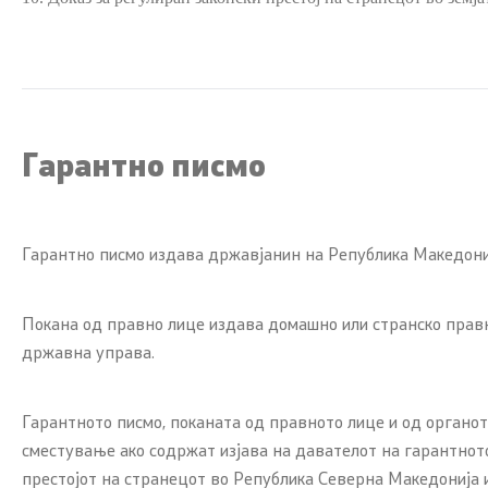
Гарантно писмо
Гарантно писмо издава државјанин на Република Македониј
Покана од правно лице издава домашно или странско правно
државна управа.
Гарантното писмо, поканата од правното лице и од органо
сместување ако содржат изјава на давателот на гарантното
престојот на странецот во Република Северна Македонија 