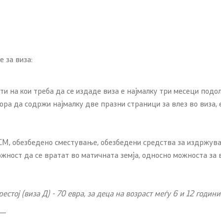
јавни огласи
конкурси
 за виза:
и на кои треба да се издаде виза е најмалку три месеци подо
ора да содржи најмалку две празни страници за влез во виза
РСМ, обезбедено сместување, обезбедени средства за издржув
жност да се вратат во матичната земја, односно можноста за в
естој (виза Д) - 70 евра, за деца на возраст меѓу 6 и 12 годин
__