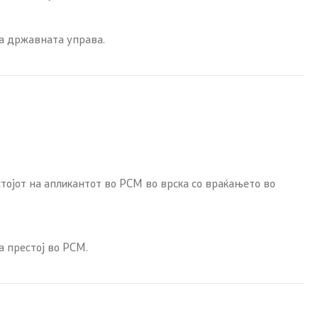
на државната управа.
тојот на апликантот во РСМ во врска со враќањето во
а престој во РСМ.