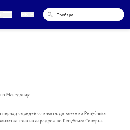
Односи со јавност
и
MK
Новости
Соопштенија
Прес-конференции
Интервјуа
Публикации
рна Македонија.
Акредитации
и период одреден со визата, да влезе во Република
ранзитна зона на аеродром во Република Северна