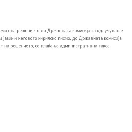
иемот на решението до Државната комисија за одлучување
 јазик и неговото кирилско писмо, до Државната комисија
от на решението, со плаќање административна такса