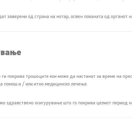
ат заверени од страна на нотар, освен поканата од органoт 
ување
ги покрива трошоците кои може да настанат за време на прес
а помош и / или итно медицинско лечење.
чко здравствено осигурување што го покрива целиот период н