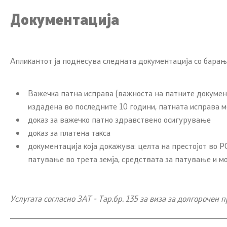
Завршени 
Документација
Конкурси
Завршени 
Апликантот ја поднесува следната документација со барање
Обрасци
Важечка патна исправа (важноста на патните документ
издадена во последните 10 години, патната исправа м
доказ за важечко патно здравствено осигурување
доказ за платена такса
документација која докажува: целта на престојот во 
патување во трета земја, средствата за патување и мо
Услугата согласно ЗАТ - Тар.бр. 135 за виза за долгорочен пр
_____________________________________________________