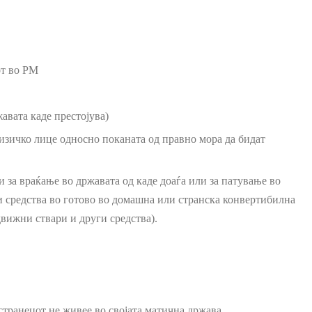
от во РМ
авата каде престојува)
изичко лице односно поканата од правно мора да бидат
 за враќање во државата од каде доаѓа или за патување во
ни средства во готово во домашна или странска конвертибилна
движни ствари и други средства).
 странецот не живее во својата матична држава.