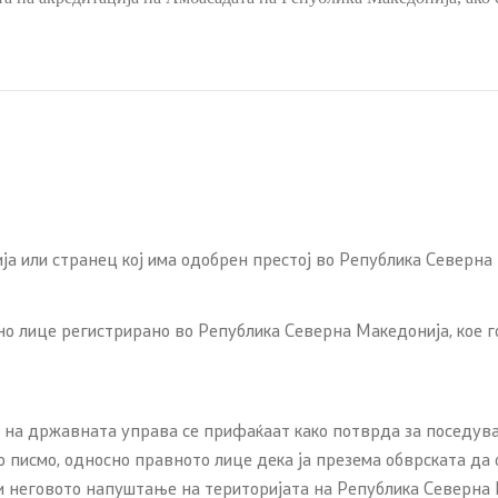
а или странец кој има одобрен престој во Република Северна
 лице регистрирано во Република Северна Македонија, кое го
т на државната управа се прифаќаат како потврда за поседу
 писмо, односно правното лице дека ја презема обврската да 
и неговото напуштање на територијата на Република Северна 