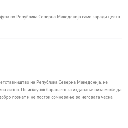
ојува во Република Северна Македонија само заради целта
Со еден клик до сите услуги
етставништво на Република Северна Македонија, не
ува лично. По исклучок барањето за издавање виза може да
 прашања
добро познат и не постои сомневање во неговата чесна