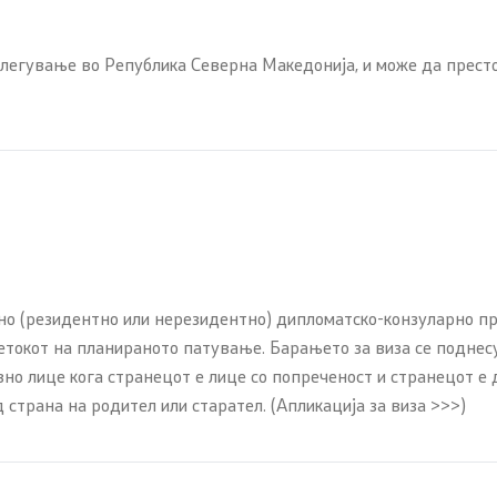
бренија
влегување во Република Северна Македонија, и може да прест
 од јавен карактер
Контакт
Контакт
пристап до информации
Дежурни броеви
арактер
Социјални Медиуми
 документи
о (резидентно или нерезидентно) дипломатско-конзуларно пр
Анкета - Дијаспора
четокот на планираното патување. Барањето за виза се поднес
ЧПП - Често поставувани
но лице кога странецот е лице со попреченост и странецот е 
авки
страна на родител или старател. (Апликација за виза >>>)
Изјава за пристапност
си