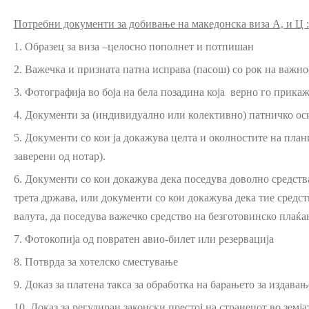
Потребни документи за добивање на македонска виза А, и Ц :
1. Образец за виза –целосно пополнет и потпишан
2. Важечка и призната патна исправа (пасош) со рок на важн
3. Фотографија во боја на бела позадина која верно го прикаж
4. Документи за (индивидуално или колективно) патничко оси
5. Документи со кои ја докажува целта и околностите на пла
заверени од нотар).
6. Документи со кои докажува дека поседува доволно средства
трета држава, или документи со кои докажува дека тие средс
валута, да поседува важечко средство на безготовинско плаќа
7. Фотокопија од повратен авио-билет или резервација
8. Потврда за хотелско сместување
9. Доказ за платена такса за обработка на барањето за издава
10. Доказ за регулиран законски престој на странецот во земј