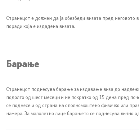
патни одо
Странецот е должен да ја обезбеди визата пред неговото 
Договори, резолуции и мерки
поради која е издадена визата.
Информации
Меѓународни договори
Закони
Рестриктивни мерки
Слободен 
Барање
од јавен к
Патот до Преспа
Стратешки
Странецот поднесува барање за издавање виза до надлежн
COVID-19 Протоколи
Буџет
подолго од шест месеци и не пократко од 15 дена пред по
Kонтрола за извоз на стоки и
се поднесе и од страна на ополномоштено физичко или прав
технологии со двојна употреба
Јавни наб
намера. За малолетно лице барањето се поднесува лично од 
Јавни огла