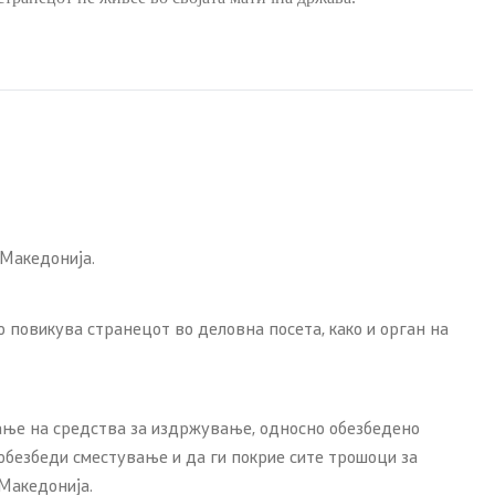
 Македонија.
 повикува странецот во деловна посета, како и орган на
вање на средства за издржување, односно обезбедено
обезбеди сместување и да ги покрие сите трошоци за
Македонија.