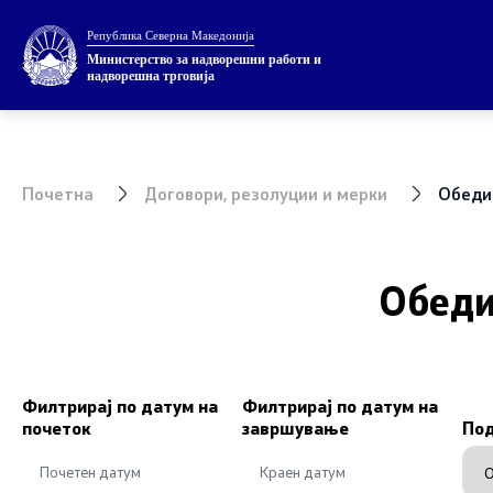
Република Северна Македонија
Министерство
Теми
Министерство за надворешни работи и
надворешна трговија
За министерството
ЕУ Членст
Министер
НАТО Чле
Почетна
Договори, резолуции и мерки
Обеди
Заменик министер
Економска
Државен секретар
Регионалн
Обеди
Внатрешна организација
Мултилате
Прашањето
Филтрирај по датум на
Филтрирај по датум на
почеток
завршување
По
Посети ја
Европски с