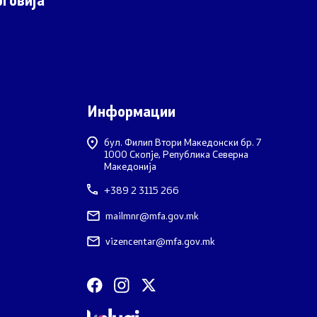
говија
Информации
бул. Филип Втори Македонски бр. 7
1000 Скопје, Република Северна
Македонија
+389 2 3115 266
mailmnr@mfa.gov.mk
vizencentar@mfa.gov.mk