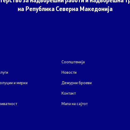
терство за надворешни работи и надворешна тр
на Република Северна Македонија
Соопштенија
луги
Новости
олуции и мерки
Дежурни броеви
Контакт
риватност
Мапа на сајтот