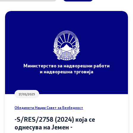
бренија
 од јавен карактер
Контакт
Контакт
пристап до информации
Дежурни броеви
арактер
Министерство за надворешни работи
Социјални Медиуми
и надворешна трговија
 документи
Анкета - Дијаспора
17/01/2025
ЧПП - Често поставувани
авки
Обединети Нации Совет за Безбедност
Изјава за пристапност
-S/RES/2758 (2024) која се
си
однесува на Јемен -