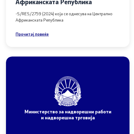
Африканската Република
Завршени 
-S/RES/2759 (2024) која се однесува на Централно
Конкурси
Африканската Република
Завршени 
Прочитај повеќе
Обрасци
Министерство за надворешни работи
и надворешна трговија