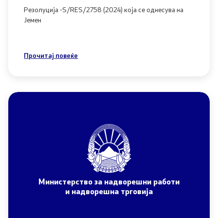
јавни огласи
Резолуција -S/RES/2758 (2024) која се однесува на
Јемен
конкурси
Прочитај повеќе
Министерство за надворешни работи
и надворешна трговија