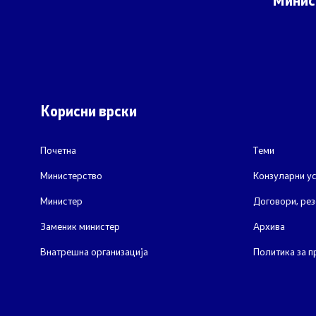
Минис
Корисни врски
Почетна
Теми
Министерство
Конзуларни ус
Министер
Договори, рез
Заменик министер
Архива
Внатрешна организација
Политика за п