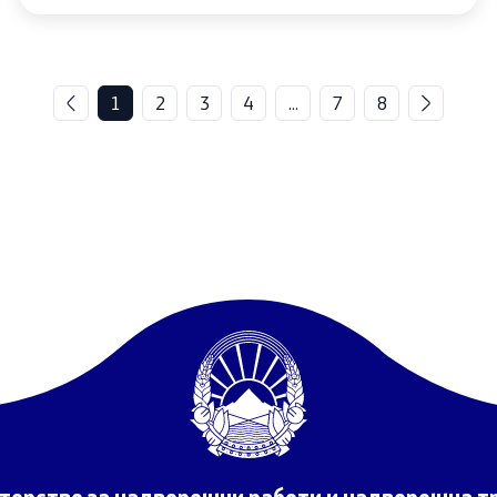
1
2
3
4
...
7
8