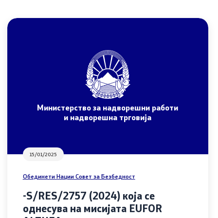
Со еден клик до сите услуги
Министерство за надворешни работи
и надворешна трговија
15/01/2025
 прашања
Обединети Нации Совет за Безбедност
-S/RES/2757 (2024) која се
однесува на мисијата EUFOR