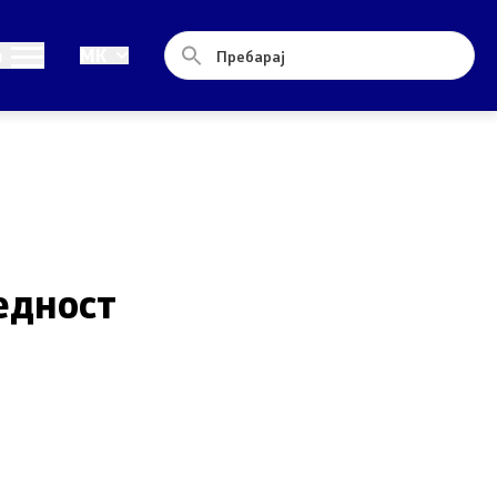
Односи со јавност
и
MK
Новости
Соопштенија
Прес-конференции
Интервјуа
едност
Публикации
Акредитации