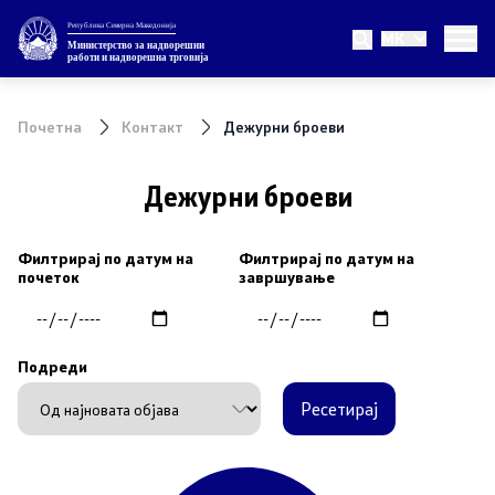
Република Северна Македонија
MK
Министерство
Министерство за надворешни
работи и надворешна трговија
За министерството
Почетна
Контакт
Дежурни броеви
Министер
Дежурни броеви
Заменик министер
Филтрирај по датум на
Филтрирај по датум на
Државен секретар
почеток
завршување
Внатрешна организација
Подреди
Теми
Ресетирај
ЕУ Членство