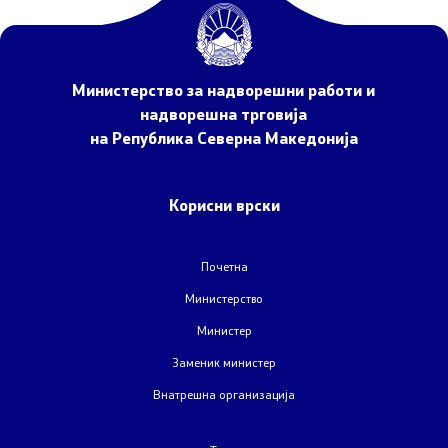
НАТО Членство
Економска дипломатија
Министерство за надворешни работи и
Регионални иницијативи
надворешна трговија
на Република Северна Македонија
Мултилатерални односи
Корисни врски
Прашањето за името
Посети ја Северна Македонија
Почетна
Министерство
Европски систем за влез и излез и патни одобренија
Министер
Заменик министер
Конзуларни услуги
Внатрешна организација
Македонски државјани