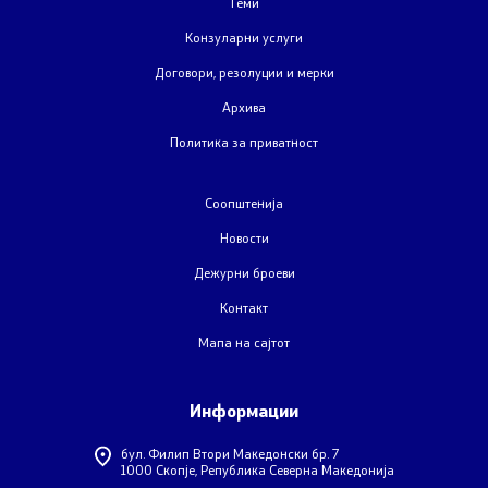
Теми
Странски државјани
Конзуларни услуги
Договори, резолуции и мерки
Колку сте задоволни од конзуларните услуги
Архива
Политика за приватност
Односи со јавност
Соопштенија
Новости
Новости
Соопштенија
Дежурни броеви
Контакт
Прес-конференции
Мапа на сајтот
Интервјуа
Информации
Публикации
бул. Филип Втори Македонски бр. 7
1000 Скопје, Република Северна Македонија
Акредитации