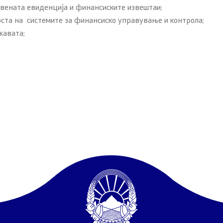
твената евиденција и финансиските извештаи;
бренија
оста на системите за финансиско управување и контрола;
жавата;
 од јавен карактер
Контакт
Контакт
пристап до информации
Дежурни броеви
арактер
Социјални Медиуми
 документи
Анкета - Дијаспора
ЧПП - Често поставувани
авки
Изјава за пристапност
си