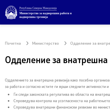
Република Северна Македонија
Министерство
Теми
Министерство за надворешни работи и
надворешна трговија
За министерството
ЕУ Членст
Министер
НАТО Чле
Почетна
Министерство
Одделение за внатре
Заменик министер
Економска
Одделение за внатрешна 
Државен секретар
Регионалн
Внатрешна организација
Мултилате
Одделението за внатрешна ревизија како посебна организа
Прашањето
за работа и согласно истите ги врши следните активности и
Ги следи законската регулатива во областа на внатре
Посети ја
Спроведува контрола на усогласеноста на работењето 
Спроведува внатрешни финансиски ревизии во минист
Европски с