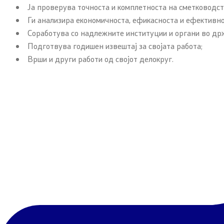
Ја проверува точноста и комплетноста на сметководс
патни одо
Ги анализира економичноста, ефикасноста и ефективн
Соработува со надлежните институции и органи во др
Договори, резолуции и мерки
Информации
Подготвува годишен извештај за својата работа;
Врши и други работи од својот делокруг.
Меѓународни договори
Закони
Рестриктивни мерки
Слободен 
од јавен к
Патот до Преспа
Стратешки
COVID-19 Протоколи
Буџет
Kонтрола за извоз на стоки и
технологии со двојна употреба
Јавни наб
Јавни огла