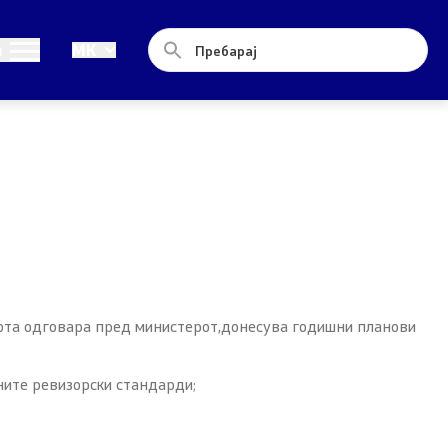
Односи со јавност
и
MK
Новости
Соопштенија
Прес-конференции
Интервјуа
Публикации
бота одговара пред министерот,донесува годишни планови
Акредитации
ните ревизорски стандарди;