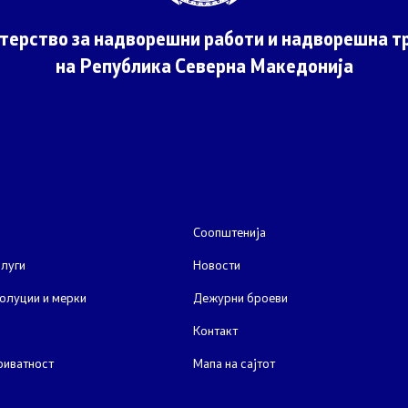
јавни огласи
терство за надворешни работи и надворешна тр
на Република Северна Македонија
конкурси
Соопштенија
луги
Новости
олуции и мерки
Дежурни броеви
Контакт
риватност
Мапа на сајтот