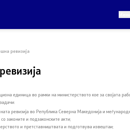
Конзуларни услуги
Мен
во
Македонски државјани
нство
Странски државјани
шна ревизија
 дипломатија
Колку сте задоволни од
конзуларните услуги
ревизија
и иницијативи
рални односи
циона единица во рамки на министерството кое за својата ра
 за името
 задачи:
шната ревизија во Република Северна Македонија и меѓународ
 Северна Македонија
со законите и подзаконските акти;
ерството и претставништвата и подготвува извештаи;
истем за влез и излез и