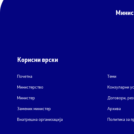
Завршени 
Минис
Конкурси
Завршени 
Обрасци
Корисни врски
Почетна
Теми
Министерство
Конзуларни ус
Министер
Договори, рез
Заменик министер
Архива
Внатрешна организација
Политика за п