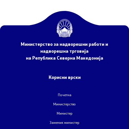
Странски државјани
Колку сте задоволни од конзуларните услуги
Односи со јавност
Министерство за надворешни работи и
надворешна трговија
Новости
на Република Северна Македонија
Соопштенија
Корисни врски
Прес-конференции
Почетна
Интервјуа
Министерство
Министер
Публикации
Заменик министер
Акредитации