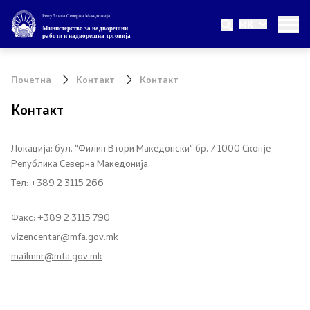
Република Северна Македонија
MK
Министерство
Министерство за надворешни
работи и надворешна трговија
За министерството
Почетна
Контакт
Контакт
Министер
Контакт
Заменик министер
Локација: бул. “Филип Втори Македонски“ бр. 7 1000 Скопје
Република Северна Македонија
Државен секретар
Тел: +389 2 3115 266
Внатрешна организација
Факс: +389 2 3115 790
vizencentar@mfa.gov.mk
Теми
mailmnr@mfa.gov.mk
ЕУ Членство