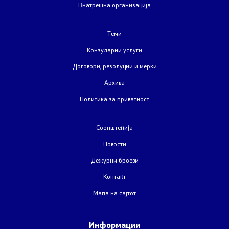
Внатрешна организација
Договори, резолуции и мерки
Теми
Конзуларни услуги
Меѓународни договори
Договори, резолуции и мерки
Архива
Рестриктивни мерки
Политика за приватност
Патот до Преспа
Соопштенија
COVID-19 Протоколи
Новости
Дежурни броеви
Kонтрола за извоз на стоки и технологии со двојна
употреба
Контакт
Мапа на сајтот
Информации од јавен карактер
Информации