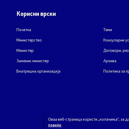
Завршени 
Корисни врски
Конкурси
Почетна
Теми
Завршени 
Министерство
Конзуларни ус
Обрасци
Министер
Договори, рез
Заменик министер
Архива
Внатрешна организација
Политика за п
Оваа веб-страница користи „колачиња“, за д
повеќе