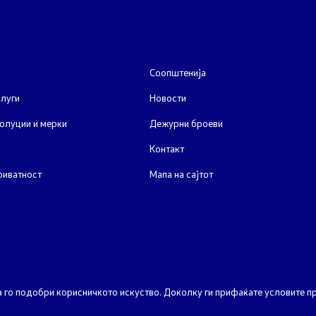
јавни огласи
Соопштенија
конкурси
луги
Новости
олуции и мерки
Дежурни броеви
Контакт
риватност
Мапа на сајтот
а го подобри корисничкото искуство. Доколку ги прифаќате условите пр