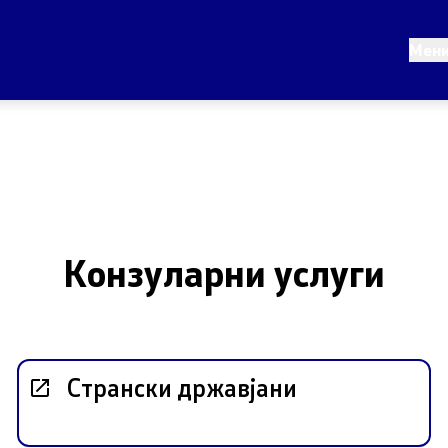
Конзуларни услуги
Мен
во
Македонски државјани
нство
Странски државјани
 дипломатија
Колку сте задоволни од
конзуларните услуги
и иницијативи
Конзуларни услуги
рални односи
 за името
Странски државјани
 Северна Македонија
истем за влез и излез и