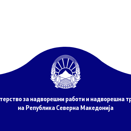
бренија
 од јавен карактер
Контакт
Контакт
пристап до информации
Дежурни броеви
арактер
Социјални Медиуми
 документи
Анкета - Дијаспора
терство за надворешни работи и надворешна тр
ЧПП - Често поставувани
авки
на Република Северна Македонија
Изјава за пристапност
си