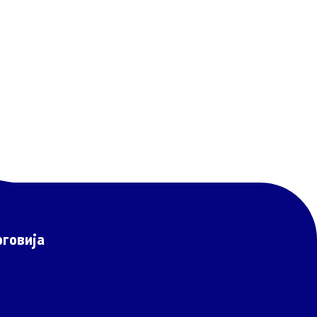
Со еден клик до сите услуги
говија
 прашања