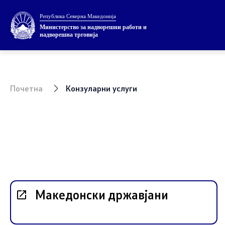
Република Северна Македонија
Министерство
Теми
Министерство за надворешни работи и
надворешна трговија
За министерството
ЕУ Членст
Министер
НАТО Чле
Почетна
Конзуларни услуги
Заменик министер
Економска
Државен секретар
Регионалн
Внатрешна организација
Мултилате
Прашањето
Македонски државјани
Посети ја
Европски с