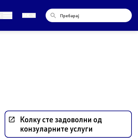
Односи со јавност
и
MK
Новости
Соопштенија
Прес-конференции
Интервјуа
Публикации
Акредитации
Колку сте задоволни од
конзуларните услуги