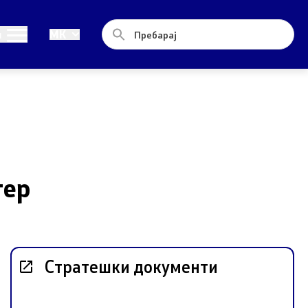
Односи со јавност
и
MK
Новости
Соопштенија
Прес-конференции
Интервјуа
тер
Публикации
Акредитации
Стратешки документи