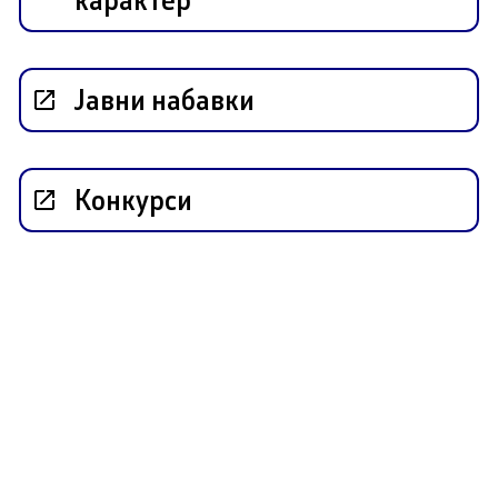
бренија
 од јавен карактер
Контакт
Јавни набавки
Контакт
Конкурси
пристап до информации
Дежурни броеви
арактер
Социјални Медиуми
 документи
Анкета - Дијаспора
ЧПП - Често поставувани
авки
Изјава за пристапност
си