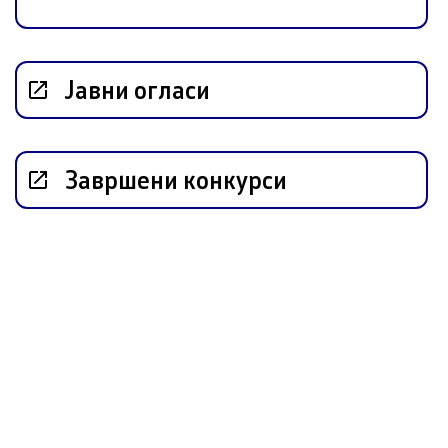
Јавни огласи
Со еден клик до сите услуги
Завршени конкурси
 прашања