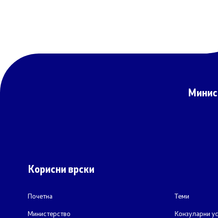
Завршени 
Конкурси
Завршени 
Обрасци
Минис
Корисни врски
Почетна
Теми
Министерство
Конзуларни ус