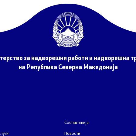
јавни огласи
конкурси
терство за надворешни работи и надворешна тр
на Република Северна Македонија
Соопштенија
луги
Новости