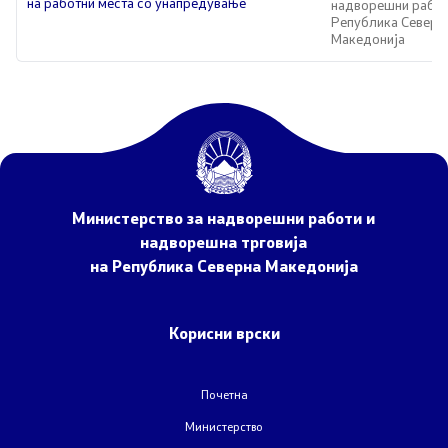
на работни места со унапредување
надворешни работ
НАТО Членство
Република Северн
Македонија
Економска дипломатија
Регионални иницијативи
Мултилатерални односи
Прашањето за името
Министерство за надворешни работи и
надворешна трговија
Посети ја Северна Македонија
на Република Северна Македонија
Европски систем за влез и излез и патни одобренија
Корисни врски
Конзуларни услуги
Почетна
Македонски државјани
Министерство