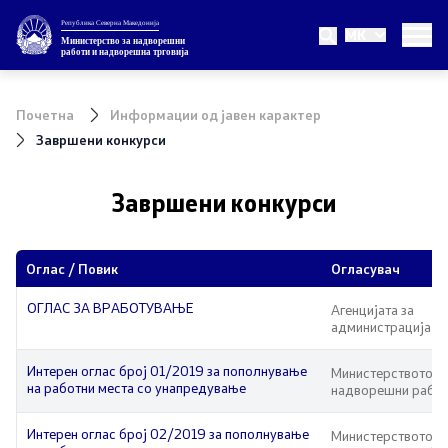
Република Северна Македонија
MK
Министерство
Министерство за надворешни
работи и надворешна трговија
За министерството
Почетна
Информации од јавен карактер
Министер
Завршени конкурси
Заменик министер
Завршени конкурси
Државен секретар
Oглас / Повик
Огласувач
Внатрешна организација
ОГЛАС ЗА ВРАБОТУВАЊЕ
Агенцијата за
администрација
Теми
Интерен оглас број 01/2019 за пополнување
Министерството з
на работни места со унапредување
надворешни рабо
ЕУ Членство
Интерен оглас број 02/2019 за пополнување
Министерството з