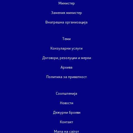
Министер
Странски државјани
Заменик министер
Внатрешна организација
Колку сте задоволни од конзуларните услуги
Теми
Односи со јавност
Конзуларни услуги
Договори, резолуции и мерки
Новости
Архива
Соопштенија
Политика за приватност
Прес-конференции
Соопштенија
Интервјуа
Новости
Дежурни броеви
Публикации
Контакт
Мапа на сајтот
Акредитации