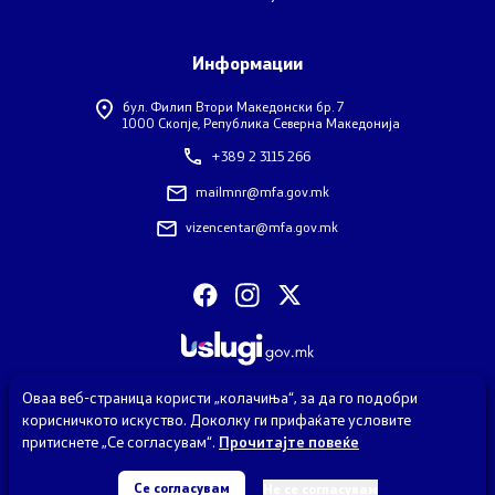
Информации
Договори, резолуции и мерки
бул. Филип Втори Македонски бр. 7
1000 Скопје, Република Северна Македонија
Меѓународни договори
+389 2 3115 266
Рестриктивни мерки
mailmnr@mfa.gov.mk
vizencentar@mfa.gov.mk
Патот до Преспа
COVID-19 Протоколи
Kонтрола за извоз на стоки и технологии со двојна
употреба
Оваа веб-страница користи „колачиња“, за да го подобри
корисничкото искуство. Доколку ги прифаќате условите
притиснете „Се согласувам“.
Прочитајте повеќе
Информации од јавен карактер
© 2026 Министерство за надворешни работи и надворешна
трговија
Се согласувам
Не се согласувам