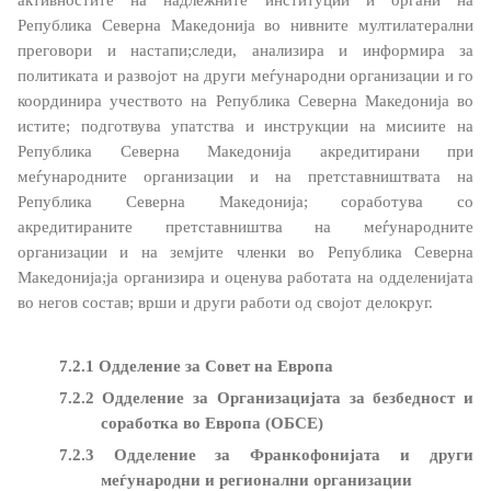
активностите на надлежните институции и органи на
Обрасци
Република Северна Македонија во нивните мултилатерални
преговори и настапи;
следи, анализира и информира за
политиката и развојот
на други меѓународни организации и го
Контакт
координира учеството на Република Северна Македонија во
истите
;
подготвува упатства и инструкции на мисиите на
Контакт
Република Северна Македонија акредитирани при
меѓународните организации и на претставништвата на
Дежурни броеви
Република Северна Македонија; соработува со
акредитираните претставништва на меѓународните
Социјални Медиуми
организации и на земјите членки во Република Северна
Македонија;ја организира и оценува работата на одделенијата
во негов состав;
врши и други работи од својот делокруг.
Анкета - Дијаспора
ЧПП - Често поставувани прашања
7.2.1 Одделение за Совет на Европа
7.2.2 Одделение за Организацијата за безбедност и
Изјава за пристапност
соработка во Европа (ОБСЕ)
7.2.3 Одделение за Франкофонијата и други
меѓународни и регионални организации