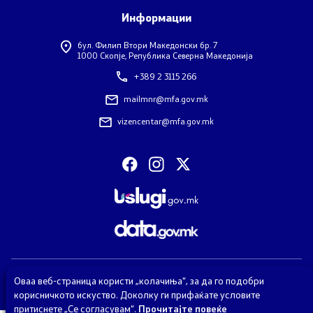
Информации
бул. Филип Втори Македонски бр. 7
1000 Скопје, Република Северна Македонија
+389 2 3115 266
mailmnr@mfa.gov.mk
vizencentar@mfa.gov.mk
© 2026 Министерство за надворешни работи и надворешна
Оваа веб-страница користи „колачиња“, за да го подобри
трговија
корисничкото искуство. Доколку ги прифаќате условите
Сите права задржани
притиснете „Се согласувам“.
Прочитајте повеќе