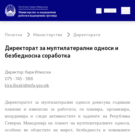
Република Северна Македонија
MK
Министерство
Министерство за надворешни
работи и надворешна трговија
За министерството
Почетна
Министерство
Директорати
Министер
Директорат за мултилатерални односи и
безбедносна соработка
Заменик министер
Државен секретар
Директор: Кире Илиоски
075 - 745 - 388
kire.ilioski@mfa.gov.mk
Внатрешна организација
Директоратот за мултилатерални односи
донесува годишни
Теми
планови и извештаи за работата; ги планира, организира,
координира и следи активностите и задачите на Република
ЕУ Членство
Северна Македонија
на планот на мултилатералните односи,
особено во областите на мирот, безбедноста и човековите