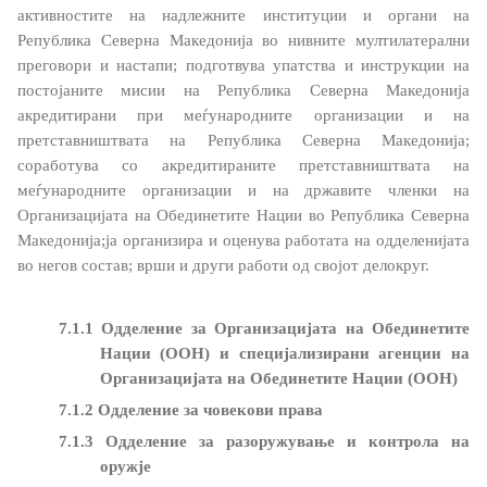
активностите на надлежните институции и органи на
Република Северна Македонија во нивните мултилатерални
преговори и настапи;
подготвува упатства и инструкции на
Договори, резолуции и мерки
постојаните мисии на Република Северна Македонија
акредитирани при меѓународните организации и на
Меѓународни договори
претставништвата на Република Северна Македонија;
соработува со акредитираните претставништвата на
Рестриктивни мерки
меѓународните организации и на државите членки на
Организацијата на Обединетите Нации
во Република Северна
Патот до Преспа
Македонија;ја организира и оценува работата на одделенијата
во негов состав;
врши и други работи од својот делокруг.
COVID-19 Протоколи
7
.1.1 Одделение за
Организацијата на Обединетите
Kонтрола за извоз на стоки и технологии со двојна
Нации
(ООН) и специјализирани агенции на
употреба
Организацијата на Обединетите Нации (ООН)
7
.1.2
Одделение за човекови права
Информации од јавен карактер
7
.1.3 Одделение за разоружување и контрола на
оружје