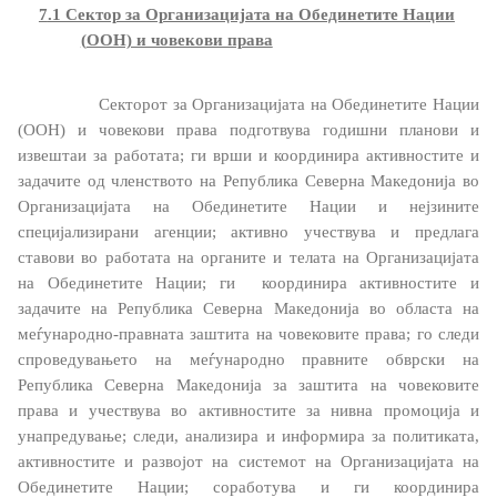
7
.1 Сектор за Организацијата на Обединетите Нации
Странски државјани
(
ООН) и човекови права
Колку сте задоволни од конзуларните услуги
Секторот за Организацијата на Обединетите Нации
(ООН) и човекови права подготвува годишни планови и
извештаи за работата; ги врши и координира активностите и
Односи со јавност
задачите од членството на Република Северна Македонија во
Организацијата на Обединетите Нации
и нејзините
Новости
специјализирани агенции
;
активно учествува и
предлага
ставови
во работата на органите и телата на Организацијата
Соопштенија
на Обединетите Нации;
ги
координира активностите и
задачите
на Република Северна Македонија во областа на
Прес-конференции
меѓународно-правната заштита на човековите права; го следи
спроведувањето на меѓународно правните обврски на
Интервјуа
Република Северна Македонија за заштита на човековите
права и учествува во активностите за нивна промоција и
унапредување;
следи, анализира и информира за политиката,
Публикации
активностите и развојот
на системот на
Организацијата на
Обединетите Нации
; с
оработува и ги
координира
Акредитации