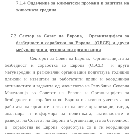
Закони
7.1.4
Одделение за климатски промени и заштита на
животната средина
Слободен пристап до информации од јавен карактер
Стратешки документи
7.2 Сектор за Совет на Европа,
Организацијата за
безбедност и соработка во Европа
(ОБСЕ) и други
Буџет
меѓународни и регионални организации
Секторот
за Совет на Европа,
Организацијата за
Јавни набавки
безбедност и соработка во Европа (ОБСЕ)
и други
меѓународни и регионални организации
подготвува годишни
Јавни огласи
планови и извештаи за работата;ги врши и координира
активностите и задачите од членството на Република Северна
Завршени јавни огласи
Македонија во
Советот на Европа и
Организацијата за
безбедност и
соработна во Европа
и
активно учествува во
работата на органите и телата на овие организации; следи,
Конкурси
анализира и информира за политиката, активностите и
развојот
на
Советот на Европа и
Организацијата за безбедност
Завршени конкурси
и
соработна во Европа
; с
оработува со и ги
координира