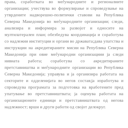
права, соработката во меѓународните и регионалните
НАТО Членство
организации;
учествува во формулирање и спроведување на
утврдените надворешно-политички ставови на Република
Економска дипломатија
Северна Македонија во меѓународните организации; следи,
анализира и информира за развојот и односите на
Регионални иницијативи
мултилатерален план; обезбедува координација и соработува
со надлежни институции и органи во државата;дава упатства и
Мултилатерални односи
инструкции на акредитираните мисии на Република Северна
Македонија при овие меѓународни организациии ја следи
Прашањето за името
нивната работа; соработува со акредитираните
претставништва и меѓународните организации во Република
Посети ја Северна Македонија
Северна Македонија; управува и ја организира работата на
секторите и одделенијата во негов состав;ја изработува и
спроведува програмата за подготовка на вработените пред
Европски систем за влез и излез и патни одобренија
упатување во претставништвата;
ја оценува работата на
организационите единици и
претставништвата
од негова
Конзуларни услуги
надлежност; врши и други работи од својот делокруг.
Македонски државјани