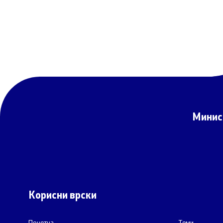
Минис
Корисни врски
Почетна
Теми