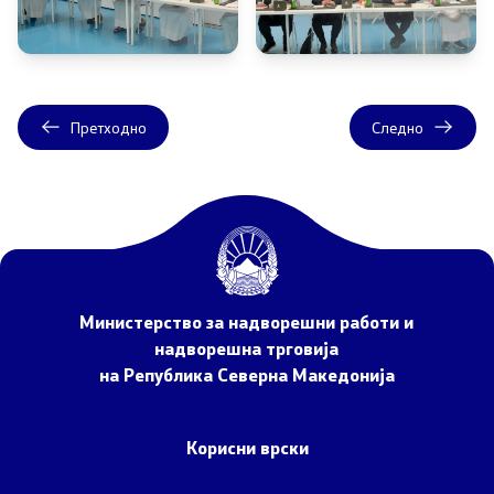
Договори, резолуции и мерки
Претходно
Следно
Меѓународни договори
Рестриктивни мерки
Патот до Преспа
COVID-19 Протоколи
Министерство за надворешни работи и
надворешна трговија
Kонтрола за извоз на стоки и технологии со двојна
на Република Северна Македонија
употреба
Корисни врски
Информации од јавен карактер