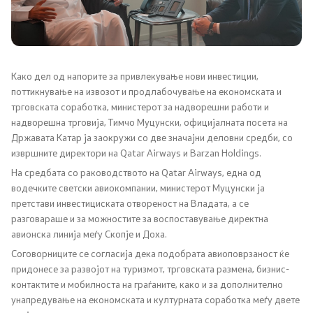
НАТО Членство
Економска дипломатија
Регионални иницијативи
Како дел од напорите за привлекување нови инвестиции,
поттикнување на извозот и продлабочување на економската и
трговската соработка, министерот за надворешни работи и
Мултилатерални односи
надворешна трговија, Тимчо Муцунски, официјалната посета на
Државата Катар ја заокружи со две значајни деловни средби, со
Прашањето за името
извршните директори на Qatar Airways и Barzan Holdings.
На средбата со раководството на Qatar Airways, една од
Посети ја Северна Македонија
водечките светски авиокомпании, министерот Муцунски ја
претстави инвестициската отвореност на Владата, а се
Европски систем за влез и излез и патни одобренија
разговараше и за можностите за воспоставување директна
авионска линија меѓу Скопје и Доха.
Соговорниците се согласија дека подобрата авиоповрзаност ќе
Конзуларни услуги
придонесе за развојот на туризмот, трговската размена, бизнис-
контактите и мобилноста на граѓаните, како и за дополнително
Македонски државјани
унапредување на економската и културната соработка меѓу двете