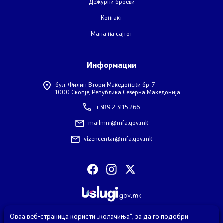
Дежурни броеви
Обрасци
Контакт
Мапа на сајтот
Контакт
Информации
Контакт
бул. Филип Втори Македонски бр. 7
Дежурни броеви
1000 Скопје, Република Северна Македонија
+389 2 3115 266
Социјални Медиуми
mailmnr@mfa.gov.mk
Анкета - Дијаспора
vizencentar@mfa.gov.mk
ЧПП - Често поставувани прашања
Изјава за пристапност
Оваа веб-страница користи „колачиња“, за да го подобри