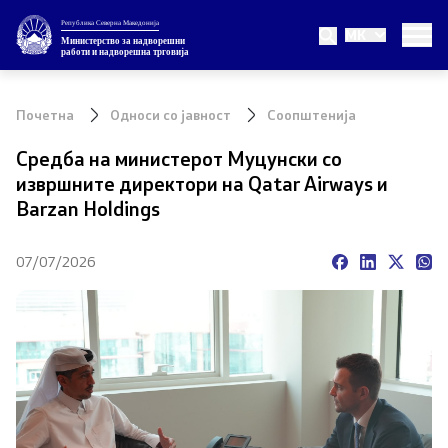
Република Северна Македонија
MK
Министерство
Министерство за надворешни
работи и надворешна трговија
За министерството
Почетна
Односи со јавност
Соопштенија
Министер
Средба на министерот Муцунски со
извршните директори на Qatar Airways и
Заменик министер
Barzan Holdings
Државен секретар
07/07/2026
Внатрешна организација
Теми
ЕУ Членство