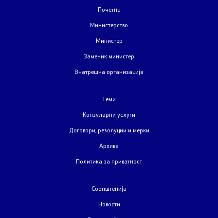
Закони
Почетна
Министерство
Слободен пристап до информации од јавен карактер
Министер
Стратешки документи
Заменик министер
Внатрешна организација
Буџет
Теми
Јавни набавки
Конзуларни услуги
Јавни огласи
Договори, резолуции и мерки
Архива
Завршени јавни огласи
Политика за приватност
Конкурси
Соопштенија
Завршени конкурси
Новости