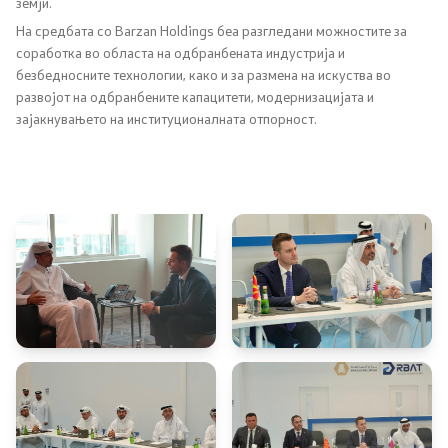
земји.
Странски државјани
На средбата со Barzan Holdings беа разгледани можностите за
соработка во областа на одбранбената индустрија и
безбедносните технологии, како и за размена на искуства во
Колку сте задоволни од конзуларните услуги
развојот на одбранбените капацитети, модернизацијата и
зајакнувањето на институционалната отпорност.
Односи со јавност
Новости
Соопштенија
Прес-конференции
Интервјуа
Публикации
Акредитации