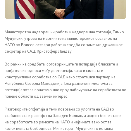
НАТО Членство
Економска дипломатија
Регионални иницијативи
Министерот за надворешни работи и надворешна трговија, Тимчо
Муцунски, утрово на маргините на министерскиот состанок на
НАТО во Брисел оствари работна средба со заменик-државниот
Мултилатерални односи
секретар на САД, Кристофер Ландау.
Прашањето за името
Во рамки на средбата, соговорниците ги потврдија блиските и
пријателски односи меѓу двете земји, како и силната и
Посети ја Северна Македонија
конструктивна соработка со САД како стратешки партнер на
Република Северна Македонија. Беа разменети мислења за
потенцијалот за понатамошно продлабочување на соработката во
Европски систем за влез и излез и патни одобренија
повеќе области од заемен интерес.
Разговорите опфатија и теми поврзани со улогата на САД во
Конзуларни услуги
стабилноста и развојот на Западен Балкан, а акцент беше ставен
на соработката во рамките на НАТО и нејзината важност за
Македонски државјани
колективната безбедност. Министерот Муцунски го истакна