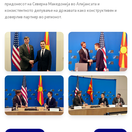
придонесот на Северна Македонија во Алијансата и
Странски државјани
конзистентното делување на државата како конструктивен и
доверлив партнер во регионот.
Колку сте задоволни од конзуларните услуги
Односи со јавност
Новости
Соопштенија
Прес-конференции
Интервјуа
Публикации
Акредитации