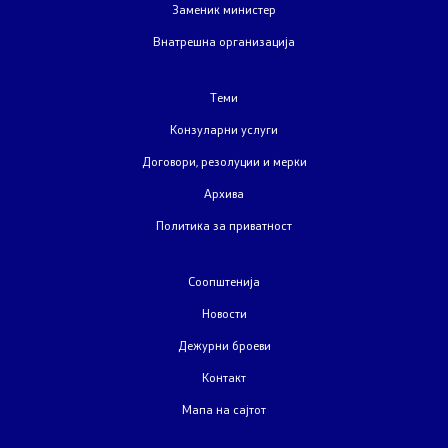
Закони
Заменик министер
Внатрешна организација
Слободен пристап до информации од јавен карактер
Теми
Стратешки документи
Конзуларни услуги
Буџет
Договори, резолуции и мерки
Архива
Јавни набавки
Политика за приватност
Јавни огласи
Соопштенија
Завршени јавни огласи
Новости
Дежурни броеви
Конкурси
Контакт
Завршени конкурси
Мапа на сајтот