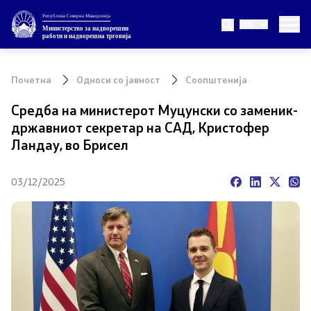
Република Северна Македонија
MK
Министерство
Министерство за надворешни
работи и надворешна трговија
За министерството
Почетна
Односи со јавност
Соопштенија
Министер
Средба на министерот Муцунски со заменик-
државниот секретар на САД, Кристофер
Заменик министер
Ландау, во Брисел
Државен секретар
03/12/2025
Внатрешна организација
Теми
ЕУ Членство