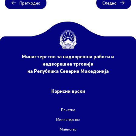
Претходно
Следно
Договори, резолуции и мерки
Меѓународни договори
Рестриктивни мерки
Министерство за надворешни работи и
надворешна трговија
Патот до Преспа
на Република Северна Македонија
COVID-19 Протоколи
Корисни врски
Kонтрола за извоз на стоки и технологии со двојна
употреба
Почетна
Министерство
Информации од јавен карактер
Министер