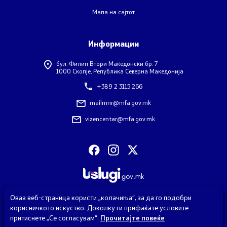
Обрасци
Мапа на сајтот
Контакт
Информации
бул. Филип Втори Македонски бр. 7
Контакт
1000 Скопје, Република Северна Македонија
+389 2 3115 266
Дежурни броеви
mailmnr@mfa.gov.mk
Социјални Медиуми
vizencentar@mfa.gov.mk
Анкета - Дијаспора
ЧПП - Често поставувани прашања
Изјава за пристапност
Оваа веб-страница користи „колачиња“, за да го подобри
корисничкото искуство. Доколку ги прифаќате условите
притиснете „Се согласувам“.
Прочитајте повеќе