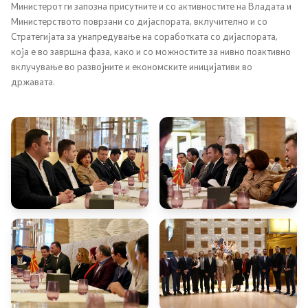
Министерот ги запозна присутните и со активностите на Владата и
Странски државјани
Министерството поврзани со дијаспората, вклучително и со
Стратегијата за унапредување на соработката со дијаспората,
која е во завршна фаза, како и со можностите за нивно поактивно
Колку сте задоволни од конзуларните услуги
вклучување во развојните и економските иницијативи во
државата.
Односи со јавност
Новости
Соопштенија
Прес-конференции
Интервјуа
Публикации
Акредитации