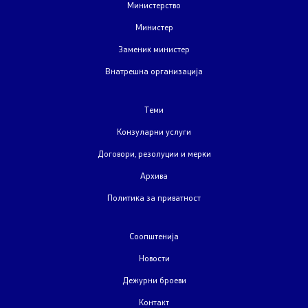
Министерство
Закони
Министер
Слободен пристап до информации од јавен карактер
Заменик министер
Внатрешна организација
Стратешки документи
Буџет
Теми
Конзуларни услуги
Јавни набавки
Договори, резолуции и мерки
Архива
Јавни огласи
Политика за приватност
Завршени јавни огласи
Соопштенија
Конкурси
Новости
Дежурни броеви
Завршени конкурси
Контакт