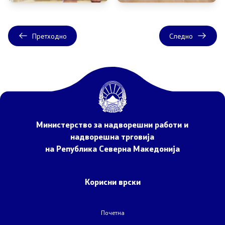
Договори, резолуции и мерки
Претходно
Следно
Меѓународни договори
Рестриктивни мерки
Патот до Преспа
Министерство за надворешни работи и
COVID-19 Протоколи
надворешна трговија
на Република Северна Македонија
Kонтрола за извоз на стоки и технологии со двојна
употреба
Корисни врски
Информации од јавен карактер
Почетна