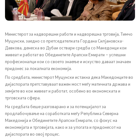
НАТО Членство
Економска дипломатија
Регионални иницијативи
Министерот за надворешни работи и надворешна трговија, Тимчо
Муцунски, заедно со претседателката Гордана Силјановска-
Давкова, денеска во Дубаи оствари средба со Македонци кои
Мултилатерални односи
живеат и работат во Обединетите Арапски Емирати – успешни
професионалци кои со своето знаење и искуство даваат значаен
Прашањето за името
придонес за локалната економија.
По средбата, министерот Муцунски истакна дека Македонците во
Посети ја Северна Македонија
дијаспората претставуваат важен мост меѓу матичната држава и
земјите во кои живеат и работат, особено во економската и
Европски систем за влез и излез и патни одобренија
трговската сфера.
На средбата беше разговарано и за потенцијалот за
продлабочување на соработката меѓу Република Северна
Конзуларни услуги
Македонија и Обединетите Арапски Емирати, со фокус на
економијата и трговијата, како и за улогата и придонесот на
Македонски државјани
дијаспората во овој процес.