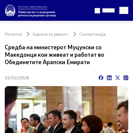
Република Северна Македонија
MK
Министерство
Министерство за надворешни
работи и надворешна трговија
За министерството
Почетна
Односи со јавност
Соопштенија
Министер
Средба на министерот Муцунски со
Македонци кои живеат и работат во
Заменик министер
Обединетите Арапски Емирати
Државен секретар
02/02/2026
Внатрешна организација
Теми
ЕУ Членство